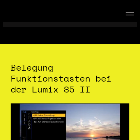
Belegung
Funktionstasten bei
der Lumix S5 II