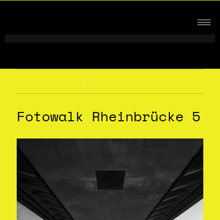
Vorheriges Bild
Nächstes Bild
Fotowalk Rheinbrücke 5