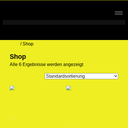
Start
/ Shop
Shop
Alle 6 Ergebnisse werden angezeigt
walk
Zoutelande –
walk