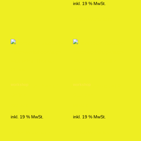
In den Warenkorb
inkl. 19 % MwSt.
In den Warenkorb
workshop
workshop
Ein Thema /
individuell 2
Online
Stunden
220,00
€
99,00
€
inkl. 19 % MwSt.
inkl. 19 % MwSt.
In den Warenkorb
In den Warenkorb