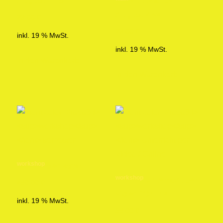
August Eins
Zoutelande –
August Zwei
29,00
€
29,00
€
inkl. 19 % MwSt.
inkl. 19 % MwSt.
In den Warenkorb
In den Warenkorb
workshop
semester
workshop
Unterricht per
490,00
€
Video / Online
inkl. 19 % MwSt.
39,00
€