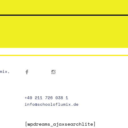
mix,
+49 211 726 038 1
info@schooloflumix.de
[wpdreams_ajaxsearchlite]