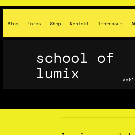
Blog
Infos
Shop
Kontakt
Impressum
A
school of
lumix
exkl