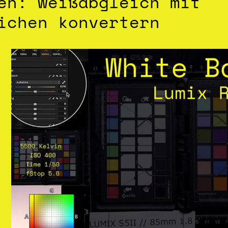
en: weißabgleich mit
ichen konvertern