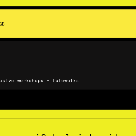
GB
usive workshops + fotowalks