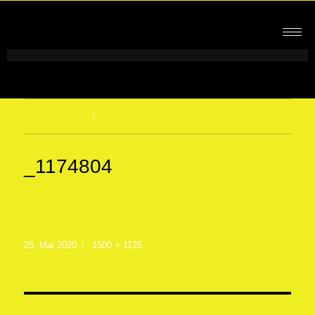
Vorheriges Bild
Nächstes Bild
_1174804
25. Mai 2020
1500 × 1125